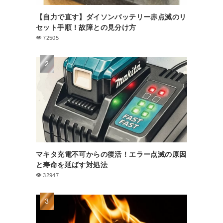
【自力で直す】ダイソンバッテリー赤点滅のリ
セット手順！故障との見分け方
72505
マキタ充電不可からの復活！エラー点滅の原因
と寿命を延ばす対処法
32947