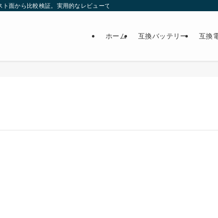
スト面から比較検証。実用的なレビューで最適な製品選びをサポート。
ホーム
互換バッテリー
互換