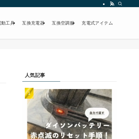
電動工具
互換充電器
互換空調服
充電式アイテム
人気記事