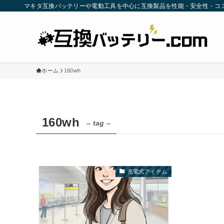
マキタ互換バッテリーや電動工具を中心に互換製品を性能・安全性・コ
ホーム
160wh
160wh
– tag –
充電式アイテム