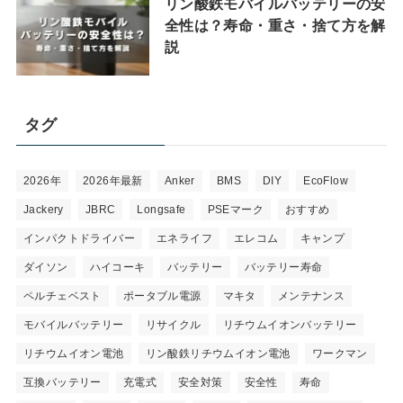
リン酸鉄モバイルバッテリーの安
全性は？寿命・重さ・捨て方を解
説
タグ
2026年
2026年最新
Anker
BMS
DIY
EcoFlow
Jackery
JBRC
Longsafe
PSEマーク
おすすめ
インパクトドライバー
エネライフ
エレコム
キャンプ
ダイソン
ハイコーキ
バッテリー
バッテリー寿命
ペルチェベスト
ポータブル電源
マキタ
メンテナンス
モバイルバッテリー
リサイクル
リチウムイオンバッテリー
リチウムイオン電池
リン酸鉄リチウムイオン電池
ワークマン
互換バッテリー
充電式
安全対策
安全性
寿命