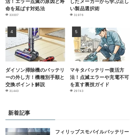
活！エラー点滅の原因と寿
したメーカーから学ぶ正し
命を延ばす対処法
い製品選択術
33007
31976
ダイソン掃除機のバッテリ
マキタバッテリー復活方
ーの外し方！機種別手順と
法！点滅エラーや充電不可
交換ポイント解説
を直す裏技ガイド
31443
29743
新着記事
フィリップスモバイルバッテリー