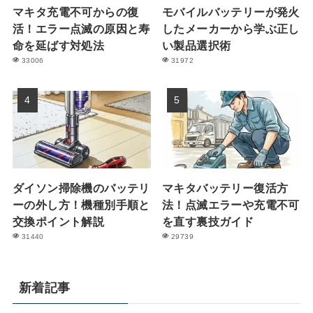
マキタ充電不可からの復
モバイルバッテリーが発火
活！エラー点滅の原因と寿
したメーカーから学ぶ正し
命を延ばす対処法
い製品選択術
33006
31972
ダイソン掃除機のバッテリ
マキタバッテリー復活方
ーの外し方！機種別手順と
法！点滅エラーや充電不可
交換ポイント解説
を直す裏技ガイド
31440
29739
新着記事