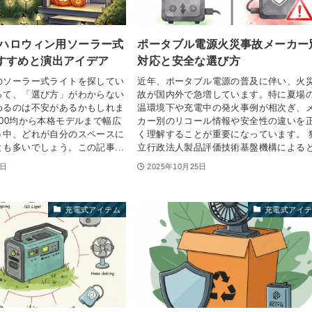
｜ハロウィン用ソーラー式
ポータブル電源火災事故メーカー
すすめと演出アイデア
対応と安全な選び方
のソーラー式ライトを探してい
近年、ポータブル電源の普及に伴い、火
って、「選び方」がわからない
故が国内外で急増しています。特に夏場
めるのは不安があるかもしれま
温環境下や充電中の発火事例が相次ぎ、
00均から本格モデルまで幅広
カー別のリコール情報や安全性の違いを
う中、どれが自分のスペースに
く理解することが重要になっています。 
も多いでしょう。この記事...
立行政法人製品評価技術基盤機構によると.
8日
2025年10月25日
充電式アイテム
充電式アイ