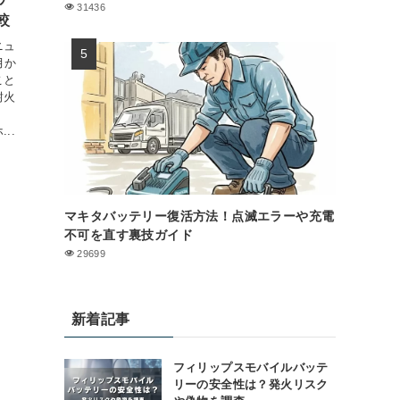
31436
較
ニュ
月か
こと
耐火
。
..
マキタバッテリー復活方法！点滅エラーや充電
不可を直す裏技ガイド
29699
新着記事
フィリップスモバイルバッテ
リーの安全性は？発火リスク