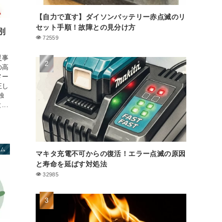
【自力で直す】ダイソンバッテリー赤点滅のリ
セット手順！故障との見分け方
別
72559
災事
の高
メー
正し
独
..
テム
マキタ充電不可からの復活！エラー点滅の原因
と寿命を延ばす対処法
32985