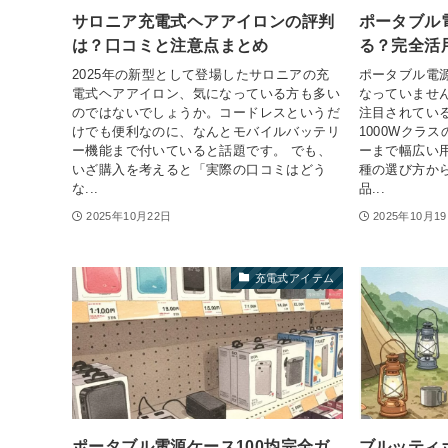
サロニア充電式ヘアアイロンの評判
ポータブル電
は？口コミと注意点まとめ
る？完全活
2025年の新型として登場したサロニアの充
ポータブル電源
電式ヘアアイロン、気になっている方も多い
なっていませ
のではないでしょうか。コードレスというだ
注目されてい
けでも便利なのに、なんとモバイルバッテリ
1000Wクラ
ー機能まで付いていると話題です。 でも、
ーまで幅広い
いざ購入を考えると「実際の口コミはどう
種の選び方か
な...
品...
2025年10月22日
2025年10月1
充電式アイテム
ポータブル電源ケース100均完全ガ
ブルッティ