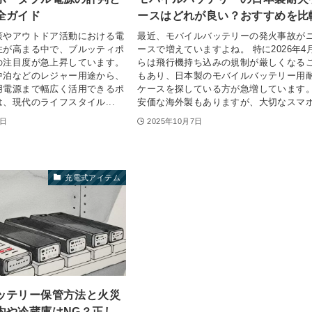
全ガイド
ースはどれが良い？おすすめを比
策やアウトドア活動における電
最近、モバイルバッテリーの発火事故が
性が高まる中で、ブルッティポ
ースで増えていますよね。 特に2026年4
の注目度が急上昇しています。
らは飛行機持ち込みの規制が厳しくなる
中泊などのレジャー用途から、
もあり、日本製のモバイルバッテリー用
用電源まで幅広く活用できるポ
ケースを探している方が急増しています
、現代のライフスタイル...
安価な海外製もありますが、大切なスマホ.
0日
2025年10月7日
充電式アイテム
ッテリー保管方法と火災
内や冷蔵庫はNG？正し