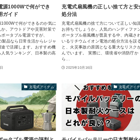
源1000Wで何ができ
充電式扇風機の正しい捨て方と安
用ガイド
処分法
1000Wで何ができるのか気に
充電式扇風機の捨て方について正しい知
んか。アウトドアや災害対策で
お持ちでしょうか。人気のハンディファ
るポータブル電源ですが、
ポータブル扇風機が普及する中、内蔵さ
スの製品なら日常生活からレジャ
いるリチウムイオン電池の処分方法を誤
用途で活躍します。おすすめ機
と、火災事故の原因となる重大なリスク
ら人気ランキング、日本製の高
んでいます。 実際に、環境省や消防庁か
ら...
9日
2025年10月16日
充電式アイテム
充電式アイ
ポータブル電源の評判と
モバイルバッテリーの日本製耐火