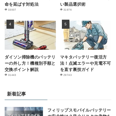
命を延ばす対処法
い製品選択術
33007
31976
ダイソン掃除機のバッテリ
マキタバッテリー復活方
ーの外し方！機種別手順と
法！点滅エラーや充電不可
交換ポイント解説
を直す裏技ガイド
31443
29743
新着記事
フィリップスモバイルバッテリー