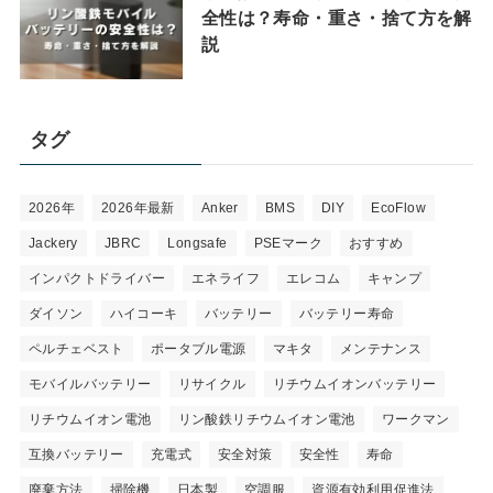
全性は？寿命・重さ・捨て方を解
説
タグ
2026年
2026年最新
Anker
BMS
DIY
EcoFlow
Jackery
JBRC
Longsafe
PSEマーク
おすすめ
インパクトドライバー
エネライフ
エレコム
キャンプ
ダイソン
ハイコーキ
バッテリー
バッテリー寿命
ペルチェベスト
ポータブル電源
マキタ
メンテナンス
モバイルバッテリー
リサイクル
リチウムイオンバッテリー
リチウムイオン電池
リン酸鉄リチウムイオン電池
ワークマン
互換バッテリー
充電式
安全対策
安全性
寿命
廃棄方法
掃除機
日本製
空調服
資源有効利用促進法