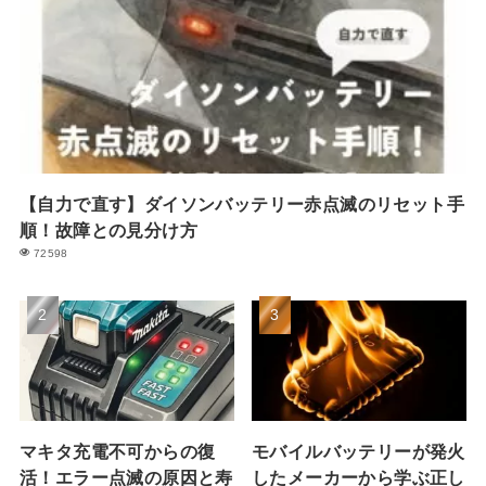
【自力で直す】ダイソンバッテリー赤点滅のリセット手
順！故障との見分け方
72598
マキタ充電不可からの復
モバイルバッテリーが発火
活！エラー点滅の原因と寿
したメーカーから学ぶ正し