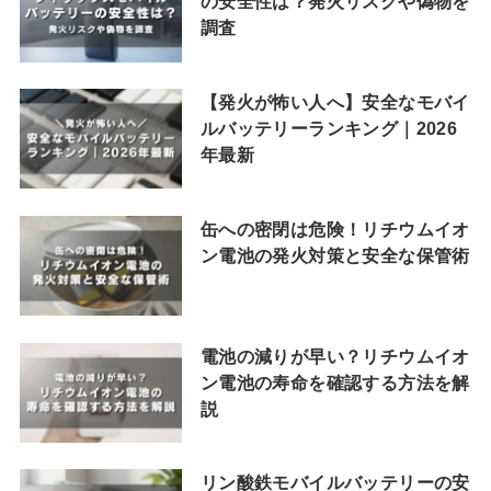
の安全性は？発火リスクや偽物を
調査
【発火が怖い人へ】安全なモバイ
ルバッテリーランキング｜2026
年最新
缶への密閉は危険！リチウムイオ
ン電池の発火対策と安全な保管術
電池の減りが早い？リチウムイオ
ン電池の寿命を確認する方法を解
説
リン酸鉄モバイルバッテリーの安