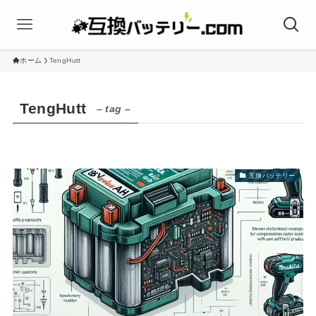
ホーム
TengHutt
TengHutt
– tag –
互換バッテリー