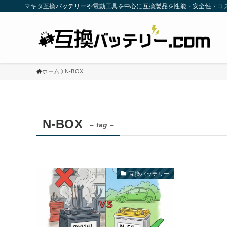
マキタ互換バッテリーや電動工具を中心に互換製品を性能・安全性・コ
ホーム
N-BOX
N-BOX
– tag –
互換バッテリー