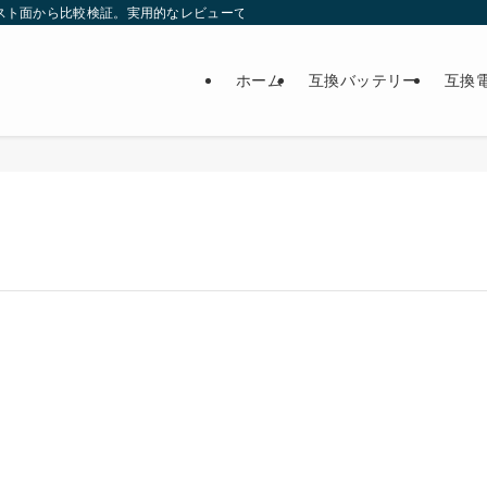
スト面から比較検証。実用的なレビューで最適な製品選びをサポート。
ホーム
互換バッテリー
互換