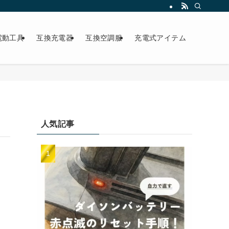
電動工具
互換充電器
互換空調服
充電式アイテム
人気記事