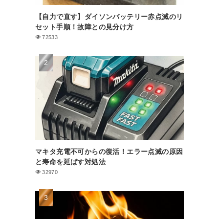
【自力で直す】ダイソンバッテリー赤点滅のリ
セット手順！故障との見分け方
72533
マキタ充電不可からの復活！エラー点滅の原因
と寿命を延ばす対処法
32970