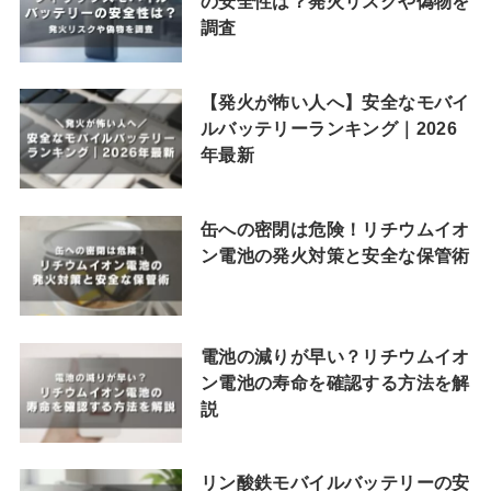
の安全性は？発火リスクや偽物を
調査
【発火が怖い人へ】安全なモバイ
ルバッテリーランキング｜2026
年最新
缶への密閉は危険！リチウムイオ
ン電池の発火対策と安全な保管術
電池の減りが早い？リチウムイオ
ン電池の寿命を確認する方法を解
説
リン酸鉄モバイルバッテリーの安