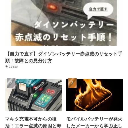
【自力で直す】ダイソンバッテリー赤点滅のリセット手
順！故障との見分け方
72640
マキタ充電不可からの復
モバイルバッテリーが発火
活！エラー点滅の原因と寿
したメーカーから学ぶ正し