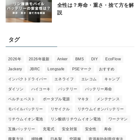
全性は？寿命・重さ・捨て方を解
説
タグ
2026年
2026年最新
Anker
BMS
DIY
EcoFlow
Jackery
JBRC
Longsafe
PSEマーク
おすすめ
インパクトドライバー
エネライフ
エレコム
キャンプ
ダイソン
ハイコーキ
バッテリー
バッテリー寿命
ペルチェベスト
ポータブル電源
マキタ
メンテナンス
モバイルバッテリー
リサイクル
リチウムイオンバッテリー
リチウムイオン電池
リン酸鉄リチウムイオン電池
ワークマン
互換バッテリー
充電式
安全対策
安全性
寿命
廃棄方法
掃除機
日本製
空調服
資源有効利用促進法