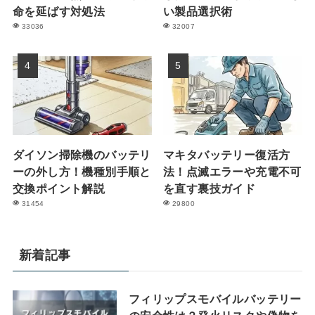
命を延ばす対処法
い製品選択術
33036
32007
ダイソン掃除機のバッテリ
マキタバッテリー復活方
ーの外し方！機種別手順と
法！点滅エラーや充電不可
交換ポイント解説
を直す裏技ガイド
31454
29800
新着記事
フィリップスモバイルバッテリー