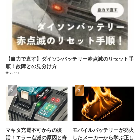
【自力で直す】ダイソンバッテリー赤点滅のリセット手
順！故障との見分け方
72561
マキタ充電不可からの復
モバイルバッテリーが発火
活！エラー点滅の原因と寿
したメーカーから学ぶ正し