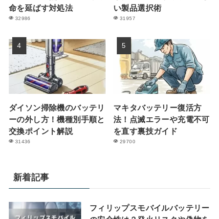
命を延ばす対処法
い製品選択術
32986
31957
ダイソン掃除機のバッテリ
マキタバッテリー復活方
ーの外し方！機種別手順と
法！点滅エラーや充電不可
交換ポイント解説
を直す裏技ガイド
31436
29700
新着記事
フィリップスモバイルバッテリー