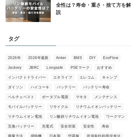
全性は？寿命・重さ・捨て方を解
説
タグ
2026年
2026年最新
Anker
BMS
DIY
EcoFlow
Jackery
JBRC
Longsafe
PSEマーク
おすすめ
インパクトドライバー
エネライフ
エレコム
キャンプ
ダイソン
ハイコーキ
バッテリー
バッテリー寿命
ペルチェベスト
ポータブル電源
マキタ
メンテナンス
モバイルバッテリー
リサイクル
リチウムイオンバッテリー
リチウムイオン電池
リン酸鉄リチウムイオン電池
ワークマン
互換バッテリー
充電式
安全対策
安全性
寿命
廃棄方法
掃除機
日本製
空調服
資源有効利用促進法