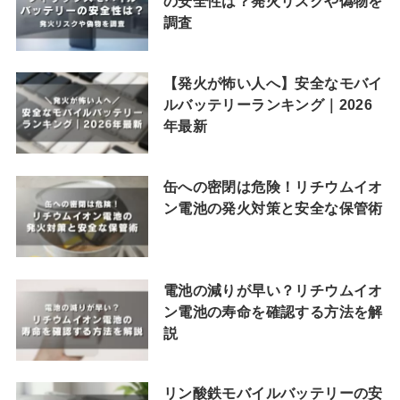
の安全性は？発火リスクや偽物を
調査
【発火が怖い人へ】安全なモバイ
ルバッテリーランキング｜2026
年最新
缶への密閉は危険！リチウムイオ
ン電池の発火対策と安全な保管術
電池の減りが早い？リチウムイオ
ン電池の寿命を確認する方法を解
説
リン酸鉄モバイルバッテリーの安