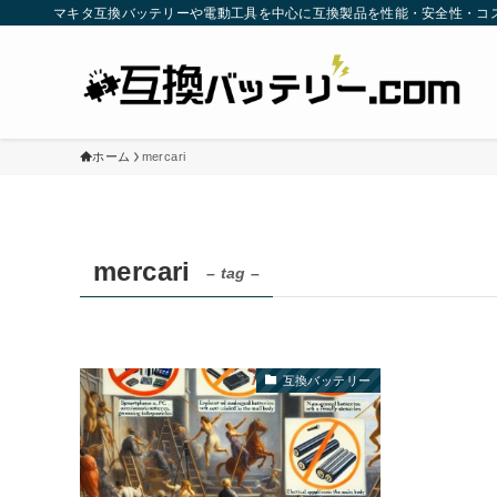
マキタ互換バッテリーや電動工具を中心に互換製品を性能・安全性・コ
ホーム
mercari
mercari
– tag –
互換バッテリー