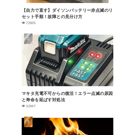
【自力で直す】ダイソンバッテリー赤点滅のリ
セット手順！故障との見分け方
72505
マキタ充電不可からの復活！エラー点滅の原因
と寿命を延ばす対処法
32947