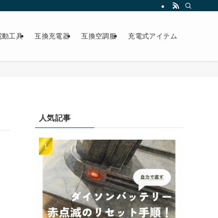
電動工具
互換充電器
互換空調服
充電式アイテム
人気記事