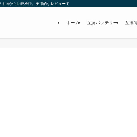
スト面から比較検証。実用的なレビューで最適な製品選びをサポート。
ホーム
互換バッテリー
互換