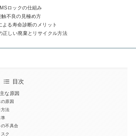
MSロックの仕組み
接触不良の見極め方
値による寿命診断のメリット
ーの正しい廃棄とリサイクル方法
目次
主な原因
示の原因
活方法
基準
器の不具合
リスク