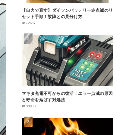
【自力で直す】ダイソンバッテリー赤点滅のリ
セット手順！故障との見分け方
72637
マキタ充電不可からの復活！エラー点滅の原因
と寿命を延ばす対処法
33033