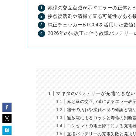
赤緑の交互点滅が示すエラーの正体とB
接点復活剤や清掃で直る可能性がある
純正チェッカーBTC04を活用した数
2026年の法改正に伴う故障バッテリ
マキタのバッテリーが充電できない
赤と緑の交互点滅によるエラー表
端子の汚れや接触不良の確認と復
過放電によるロックと寿命の判断
コンセントの電圧降下による充電
互換バッテリーの充電失敗と発火