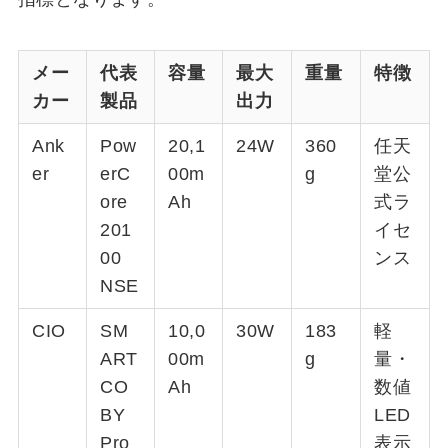
メー
代表
容量
最大
重量
特徴
カー
製品
出力
Ank
Pow
20,1
24W
360
任天
er
erC
00m
g
堂公
ore
Ah
式ラ
201
イセ
00
ンス
NSE
CIO
SM
10,0
30W
183
軽
ART
00m
g
量・
CO
Ah
数値
BY
LED
Pro
表示