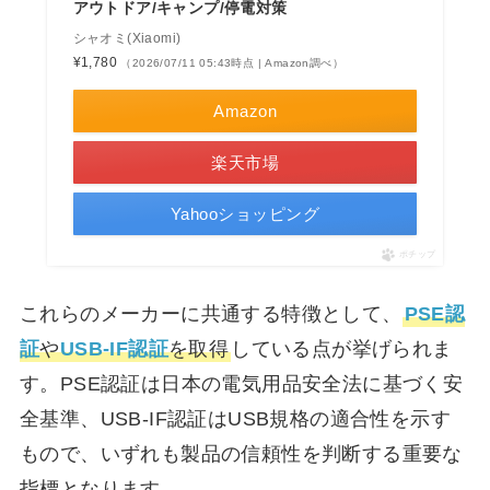
アウトドア/キャンプ/停電対策
シャオミ(Xiaomi)
¥1,780
（2026/07/11 05:43時点 | Amazon調べ）
Amazon
楽天市場
Yahooショッピング
ポチップ
これらのメーカーに共通する特徴として、
PSE認
証
や
USB-IF認証
を取得
している点が挙げられま
す。PSE認証は日本の電気用品安全法に基づく安
全基準、USB-IF認証はUSB規格の適合性を示す
もので、いずれも製品の信頼性を判断する重要な
指標となります。