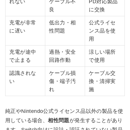
れない
ケーブル不
PD対応製品
良
に交換
充電が非常
低出力・相
公式ライセ
に遅い
性問題
ンス品を使
用
充電が途中
過熱・安全
涼しい場所
で止まる
回路作動
で使用
認識されな
ケーブル損
ケーブル交
い
傷・端子汚
換・清掃実
れ
施
純正やNintendo公式ライセンス品以外の製品を使
用している場合、
相性問題
が発生することがあり
ます。Switch向けに設計・認証されていない製品