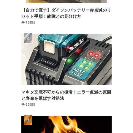
【自力で直す】ダイソンバッテリー赤点滅のリ
セット手順！故障との見分け方
72559
マキタ充電不可からの復活！エラー点滅の原因
と寿命を延ばす対処法
32985