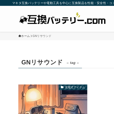
マキタ互換バッテリーや電動工具を中心に互換製品を性能・安全性・コ
ホーム
GNリサウンド
GNリサウンド
– tag –
充電式アイテム