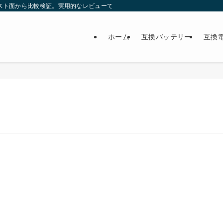
スト面から比較検証。実用的なレビューで最適な製品選びをサポート。
ホーム
互換バッテリー
互換