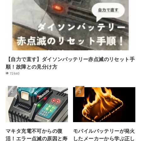
【自力で直す】ダイソンバッテリー赤点滅のリセット手
順！故障との見分け方
72640
マキタ充電不可からの復
モバイルバッテリーが発火
活！エラー点滅の原因と寿
したメーカーから学ぶ正し