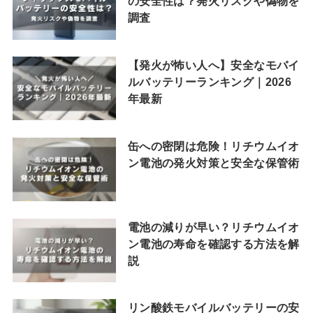
の安全性は？発火リスクや偽物を
調査
【発火が怖い人へ】安全なモバイ
ルバッテリーランキング｜2026
年最新
缶への密閉は危険！リチウムイオ
ン電池の発火対策と安全な保管術
電池の減りが早い？リチウムイオ
ン電池の寿命を確認する方法を解
説
リン酸鉄モバイルバッテリーの安