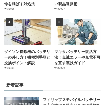
命を延ばす対処法
い製品選択術
33036
32007
ダイソン掃除機のバッテリ
マキタバッテリー復活方
ーの外し方！機種別手順と
法！点滅エラーや充電不可
交換ポイント解説
を直す裏技ガイド
31454
29800
新着記事
フィリップスモバイルバッテリー