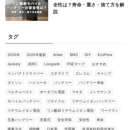
全性は？寿命・重さ・捨て方を解
説
タグ
2026年
2026年最新
Anker
BMS
DIY
EcoFlow
Jackery
JBRC
Longsafe
PSEマーク
おすすめ
インパクトドライバー
エネライフ
エレコム
キャンプ
ダイソン
ハイコーキ
バッテリー
バッテリー寿命
ペルチェベスト
ポータブル電源
マキタ
メンテナンス
モバイルバッテリー
リサイクル
リチウムイオンバッテリー
リチウムイオン電池
リン酸鉄リチウムイオン電池
ワークマン
互換バッテリー
充電式
安全対策
安全性
寿命
廃棄方法
掃除機
日本製
空調服
資源有効利用促進法