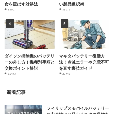
命を延ばす対処法
い製品選択術
33007
31976
ダイソン掃除機のバッテリ
マキタバッテリー復活方
ーの外し方！機種別手順と
法！点滅エラーや充電不可
交換ポイント解説
を直す裏技ガイド
31443
29743
新着記事
フィリップスモバイルバッテリー