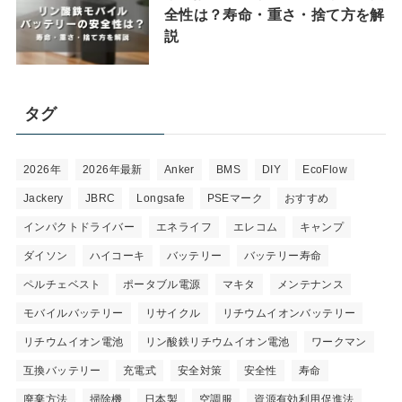
全性は？寿命・重さ・捨て方を解
説
タグ
2026年
2026年最新
Anker
BMS
DIY
EcoFlow
Jackery
JBRC
Longsafe
PSEマーク
おすすめ
インパクトドライバー
エネライフ
エレコム
キャンプ
ダイソン
ハイコーキ
バッテリー
バッテリー寿命
ペルチェベスト
ポータブル電源
マキタ
メンテナンス
モバイルバッテリー
リサイクル
リチウムイオンバッテリー
リチウムイオン電池
リン酸鉄リチウムイオン電池
ワークマン
互換バッテリー
充電式
安全対策
安全性
寿命
廃棄方法
掃除機
日本製
空調服
資源有効利用促進法