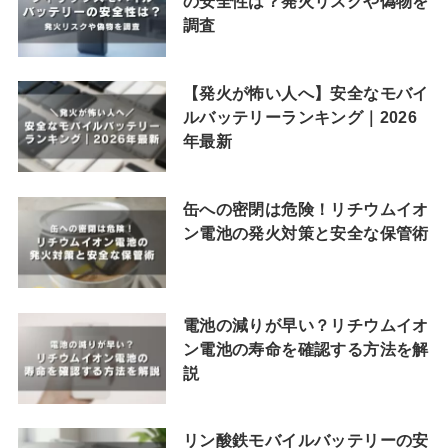
の安全性は？発火リスクや偽物を
調査
【発火が怖い人へ】安全なモバイ
ルバッテリーランキング｜2026
年最新
缶への密閉は危険！リチウムイオ
ン電池の発火対策と安全な保管術
電池の減りが早い？リチウムイオ
ン電池の寿命を確認する方法を解
説
リン酸鉄モバイルバッテリーの安