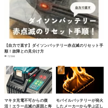
【自力で直す】ダイソンバッテリー赤点滅のリセット手
順！故障との見分け方
72598
マキタ充電不可からの復
モバイルバッテリーが発火
活！エラー点滅の原因と寿
したメーカーから学ぶ正し