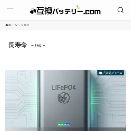
ホーム
長寿命
長寿命
– tag –
充電式アイテム