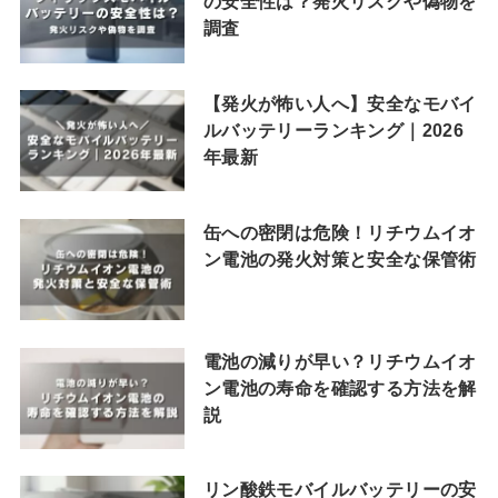
の安全性は？発火リスクや偽物を
調査
【発火が怖い人へ】安全なモバイ
ルバッテリーランキング｜2026
年最新
缶への密閉は危険！リチウムイオ
ン電池の発火対策と安全な保管術
電池の減りが早い？リチウムイオ
ン電池の寿命を確認する方法を解
説
リン酸鉄モバイルバッテリーの安