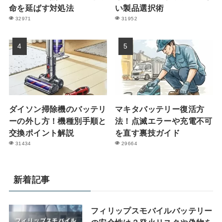
命を延ばす対処法
い製品選択術
32971
31952
ダイソン掃除機のバッテリ
マキタバッテリー復活方
ーの外し方！機種別手順と
法！点滅エラーや充電不可
交換ポイント解説
を直す裏技ガイド
31434
29664
新着記事
フィリップスモバイルバッテリー