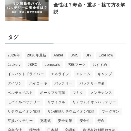
全性は？寿命・重さ・捨て方を解
説
タグ
2026年
2026年最新
Anker
BMS
DIY
EcoFlow
Jackery
JBRC
Longsafe
PSEマーク
おすすめ
インパクトドライバー
エネライフ
エレコム
キャンプ
ダイソン
ハイコーキ
バッテリー
バッテリー寿命
ペルチェベスト
ポータブル電源
マキタ
メンテナンス
モバイルバッテリー
リサイクル
リチウムイオンバッテリー
リチウムイオン電池
リン酸鉄リチウムイオン電池
ワークマン
互換バッテリー
充電式
安全対策
安全性
寿命
廃棄方法
掃除機
日本製
空調服
資源有効利用促進法