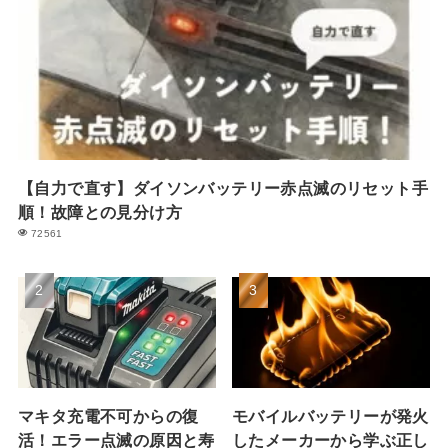
【自力で直す】ダイソンバッテリー赤点滅のリセット手
順！故障との見分け方
72561
マキタ充電不可からの復
モバイルバッテリーが発火
活！エラー点滅の原因と寿
したメーカーから学ぶ正し