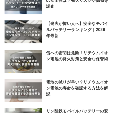
の安全性は？発火リスクや偽物を
調査
【発火が怖い人へ】安全なモバイ
ルバッテリーランキング｜2026
年最新
缶への密閉は危険！リチウムイオ
ン電池の発火対策と安全な保管術
電池の減りが早い？リチウムイオ
ン電池の寿命を確認する方法を解
説
リン酸鉄モバイルバッテリーの安