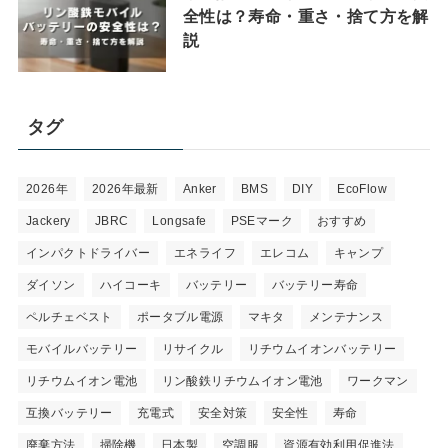
全性は？寿命・重さ・捨て方を解
説
タグ
2026年
2026年最新
Anker
BMS
DIY
EcoFlow
Jackery
JBRC
Longsafe
PSEマーク
おすすめ
インパクトドライバー
エネライフ
エレコム
キャンプ
ダイソン
ハイコーキ
バッテリー
バッテリー寿命
ペルチェベスト
ポータブル電源
マキタ
メンテナンス
モバイルバッテリー
リサイクル
リチウムイオンバッテリー
リチウムイオン電池
リン酸鉄リチウムイオン電池
ワークマン
互換バッテリー
充電式
安全対策
安全性
寿命
廃棄方法
掃除機
日本製
空調服
資源有効利用促進法