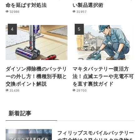
命を延ばす対処法
い製品選択術
32986
31957
ダイソン掃除機のバッテリ
マキタバッテリー復活方
ーの外し方！機種別手順と
法！点滅エラーや充電不可
交換ポイント解説
を直す裏技ガイド
31436
29700
新着記事
フィリップスモバイルバッテリー