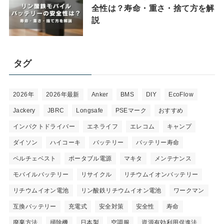
全性は？寿命・重さ・捨て方を解
説
タグ
2026年
2026年最新
Anker
BMS
DIY
EcoFlow
Jackery
JBRC
Longsafe
PSEマーク
おすすめ
インパクトドライバー
エネライフ
エレコム
キャンプ
ダイソン
ハイコーキ
バッテリー
バッテリー寿命
ペルチェベスト
ポータブル電源
マキタ
メンテナンス
モバイルバッテリー
リサイクル
リチウムイオンバッテリー
リチウムイオン電池
リン酸鉄リチウムイオン電池
ワークマン
互換バッテリー
充電式
安全対策
安全性
寿命
廃棄方法
掃除機
日本製
空調服
資源有効利用促進法