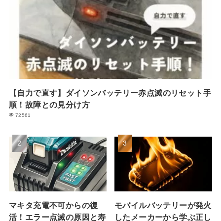
【自力で直す】ダイソンバッテリー赤点滅のリセット手
順！故障との見分け方
72561
マキタ充電不可からの復
モバイルバッテリーが発火
活！エラー点滅の原因と寿
したメーカーから学ぶ正し