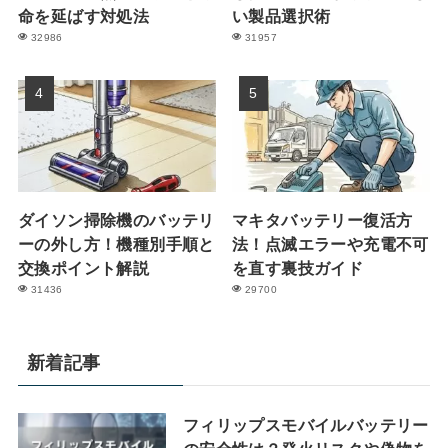
命を延ばす対処法
い製品選択術
32986
31957
ダイソン掃除機のバッテリ
マキタバッテリー復活方
ーの外し方！機種別手順と
法！点滅エラーや充電不可
交換ポイント解説
を直す裏技ガイド
31436
29700
新着記事
フィリップスモバイルバッテリー