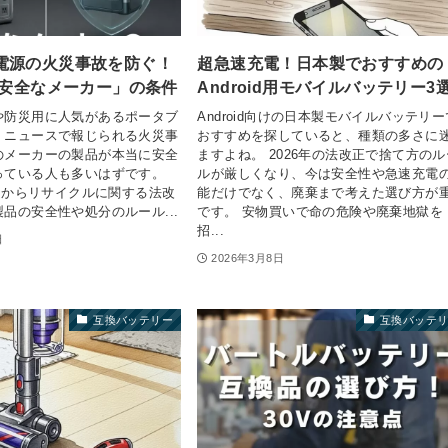
電源の火災事故を防ぐ！
超急速充電！日本製でおすすめの
「安全なメーカー」の条件
Android用モバイルバッテリー3
や防災用に人気があるポータブ
Android向けの日本製モバイルバッテリー
、ニュースで報じられる火災事
おすすめを探していると、種類の多さに
のメーカーの製品が本当に安全
ますよね。 2026年の法改正で捨て方のル
っている人も多いはずです。
ルが厳しくなり、今は安全性や急速充電
4月からリサイクルに関する法改
能だけでなく、廃棄まで考えた選び方が
品の安全性や処分のルール...
です。 安物買いで命の危険や廃棄地獄を
招...
日
2026年3月8日
互換バッテリー
互換バッテ