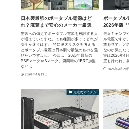
日本製最強のポータブル電源はど
ポータブル
れ？廃棄まで安心のメーカー厳選
2026年版
災害への備えでポータブル電源を検討する人
最近キャンプ
が増えていますね。でも種類が多くてどれが
ル電源ですが
安全か迷うはず。 特に発火リスクを考える
故を見て、ど
とポータブル電源は日本製で最強のものを選
なのか気にな
びたいですよね。 今回は、2026年最新の
実は2026年
PSEマークやSマーク、廃棄時のJBRC加盟
正も行われ、製
など...
2026年3月29
2026年4月19日
充電式アイテム