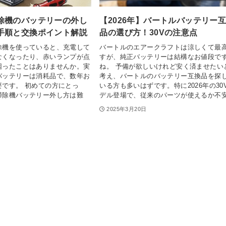
除機のバッテリーの外し
【2026年】バートルバッテリー
手順と交換ポイント解説
品の選び方！30Vの注意点
除機を使っていると、充電して
バートルのエアークラフトは涼しくて最
なくなったり、赤いランプが点
すが、純正バッテリーは結構なお値段で
困ったことはありませんか。実
ね。 予備が欲しいけれど安く済ませたい
バッテリーは消耗品で、数年お
考え、バートルのバッテリー互換品を探
要です。 初めての方にとっ
いる方も多いはずです。特に2026年の30
掃除機バッテリー外し方は難
デル登場で、従来のパーツが使えるか不安.
2025年3月20日