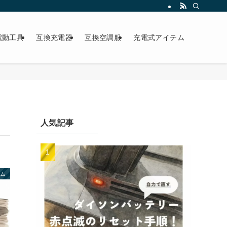
電動工具
互換充電器
互換空調服
充電式アイテム
人気記事
テム