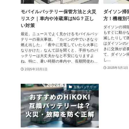
モバイルバッテリー保管方法と火災
ダイソン掃
リスク｜車内や冷蔵庫はNG？正し
方！機種別
い対策
ダイソンの掃
もすぐに動か
最近、ニュースでよく見かけるモバイルバッ
滅したりして
テリーの発火事故。「カバンの中でいきなり
はダイソンの
燃え出した」「夜中に充電していたら火事に
きに交換が必
なりかけた」なんて話を聞くと、手持ちのバ
て、ダイソン
ッテリーは大丈夫かなと不安になりますよ
し...
ね。特に、暑い時期の車内や、長期間使わ...
2025年5月1日
2025年10月1日
互換バッテリー