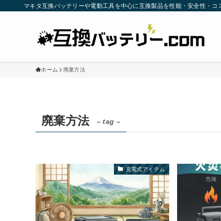
マキタ互換バッテリーや電動工具を中心に互換製品を性能・安全性・コ
ホーム
廃棄方法
廃棄方法
– tag –
充電式アイテム