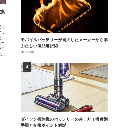
互換
高で
すよ
と
モバイルバッテリーが発火したメーカーから学
して
ぶ正しい製品選択術
Vモ
31950
..
ダイソン掃除機のバッテリーの外し方！機種別
手順と交換ポイント解説