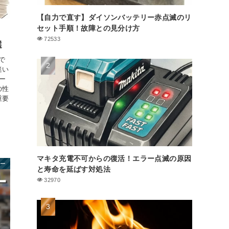
【自力で直す】ダイソンバッテリー赤点滅のリ
セット手順！故障との見分け方
72533
選
で
迷い
ー
の性
重要
マキタ充電不可からの復活！エラー点滅の原因
リー
と寿命を延ばす対処法
32970