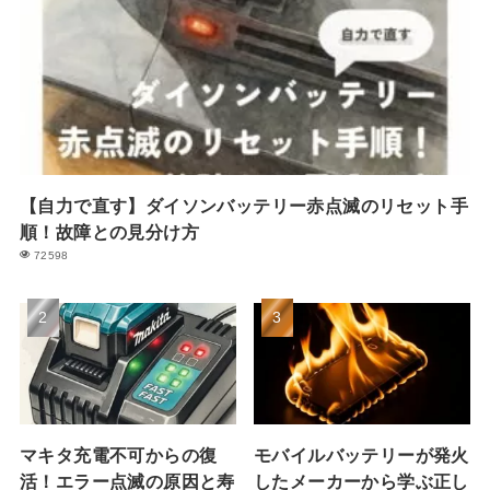
【自力で直す】ダイソンバッテリー赤点滅のリセット手
順！故障との見分け方
72598
マキタ充電不可からの復
モバイルバッテリーが発火
活！エラー点滅の原因と寿
したメーカーから学ぶ正し