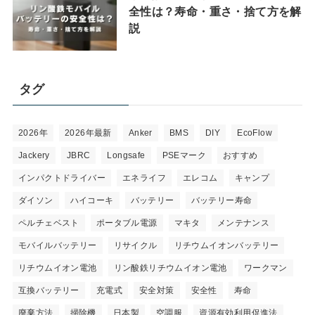
全性は？寿命・重さ・捨て方を解
説
タグ
2026年
2026年最新
Anker
BMS
DIY
EcoFlow
Jackery
JBRC
Longsafe
PSEマーク
おすすめ
インパクトドライバー
エネライフ
エレコム
キャンプ
ダイソン
ハイコーキ
バッテリー
バッテリー寿命
ペルチェベスト
ポータブル電源
マキタ
メンテナンス
モバイルバッテリー
リサイクル
リチウムイオンバッテリー
リチウムイオン電池
リン酸鉄リチウムイオン電池
ワークマン
互換バッテリー
充電式
安全対策
安全性
寿命
廃棄方法
掃除機
日本製
空調服
資源有効利用促進法