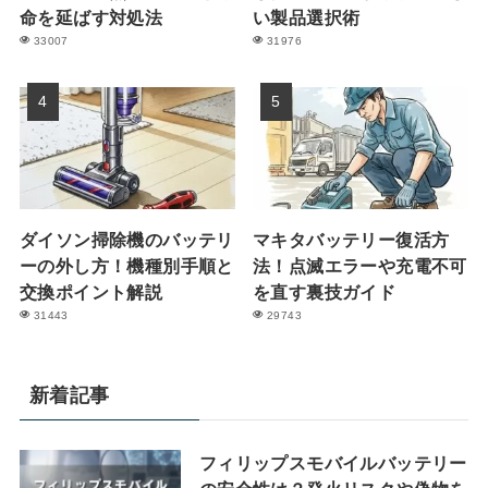
命を延ばす対処法
い製品選択術
33007
31976
ダイソン掃除機のバッテリ
マキタバッテリー復活方
ーの外し方！機種別手順と
法！点滅エラーや充電不可
交換ポイント解説
を直す裏技ガイド
31443
29743
新着記事
フィリップスモバイルバッテリー