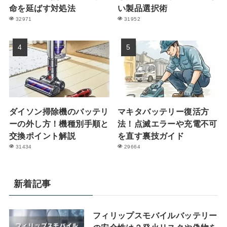
命を延ばす対処法
い製品選択術
32971
31952
ダイソン掃除機のバッテリ
マキタバッテリー復活方
ーの外し方！機種別手順と
法！点滅エラーや充電不可
交換ポイント解説
を直す裏技ガイド
31434
29664
新着記事
フィリップスモバイルバッテリー