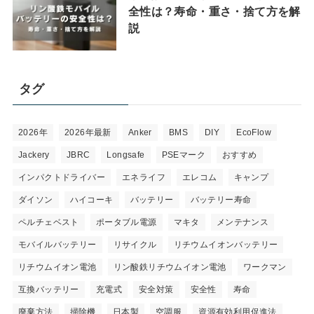
全性は？寿命・重さ・捨て方を解
説
タグ
2026年
2026年最新
Anker
BMS
DIY
EcoFlow
Jackery
JBRC
Longsafe
PSEマーク
おすすめ
インパクトドライバー
エネライフ
エレコム
キャンプ
ダイソン
ハイコーキ
バッテリー
バッテリー寿命
ペルチェベスト
ポータブル電源
マキタ
メンテナンス
モバイルバッテリー
リサイクル
リチウムイオンバッテリー
リチウムイオン電池
リン酸鉄リチウムイオン電池
ワークマン
互換バッテリー
充電式
安全対策
安全性
寿命
廃棄方法
掃除機
日本製
空調服
資源有効利用促進法