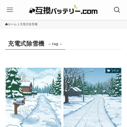
ホーム
充電式除雪機
充電式除雪機
– tag –
マキタ