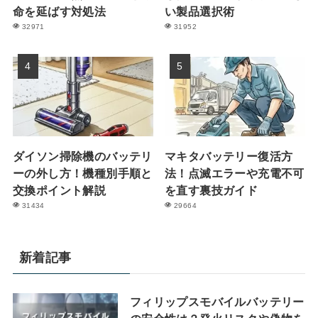
命を延ばす対処法
い製品選択術
32971
31952
ダイソン掃除機のバッテリ
マキタバッテリー復活方
ーの外し方！機種別手順と
法！点滅エラーや充電不可
交換ポイント解説
を直す裏技ガイド
31434
29664
新着記事
フィリップスモバイルバッテリー