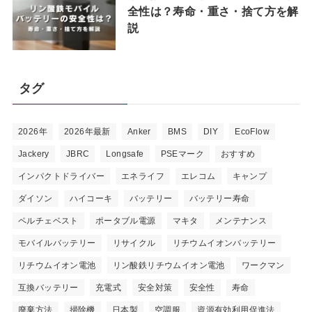
全性は？寿命・重さ・捨て方を解
説
タグ
2026年
2026年最新
Anker
BMS
DIY
EcoFlow
Jackery
JBRC
Longsafe
PSEマーク
おすすめ
インパクトドライバー
エネライフ
エレコム
キャンプ
ダイソン
ハイコーキ
バッテリー
バッテリー寿命
ペルチェベスト
ポータブル電源
マキタ
メンテナンス
モバイルバッテリー
リサイクル
リチウムイオンバッテリー
リチウムイオン電池
リン酸鉄リチウムイオン電池
ワークマン
互換バッテリー
充電式
安全対策
安全性
寿命
廃棄方法
掃除機
日本製
空調服
資源有効利用促進法