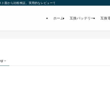
スト面から比較検証。実用的なレビューで最適な製品選びをサポート。
ホーム
互換バッテリー
互換
ag –