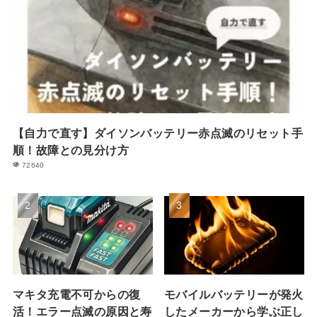
【自力で直す】ダイソンバッテリー赤点滅のリセット手
順！故障との見分け方
72640
マキタ充電不可からの復
モバイルバッテリーが発火
活！エラー点滅の原因と寿
したメーカーから学ぶ正し