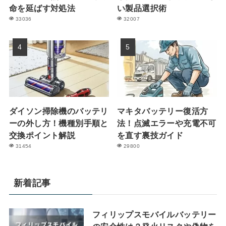
命を延ばす対処法
い製品選択術
33036
32007
ダイソン掃除機のバッテリ
マキタバッテリー復活方
ーの外し方！機種別手順と
法！点滅エラーや充電不可
交換ポイント解説
を直す裏技ガイド
31454
29800
新着記事
フィリップスモバイルバッテリー