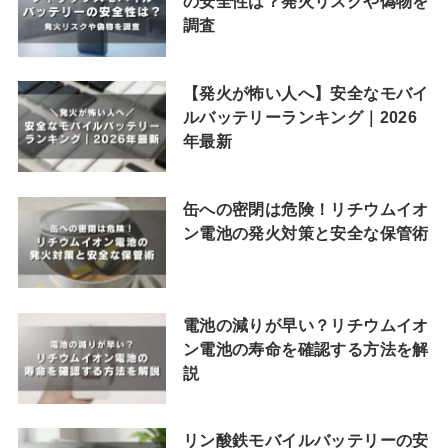
の安全性は？発火リスクや偽物を
調査
【発火が怖い人へ】安全なモバイ
ルバッテリーランキング｜2026
年最新
缶への密閉は危険！リチウムイオ
ン電池の発火対策と安全な保管術
電池の減りが早い？リチウムイオ
ン電池の寿命を確認する方法を解
説
リン酸鉄モバイルバッテリーの安