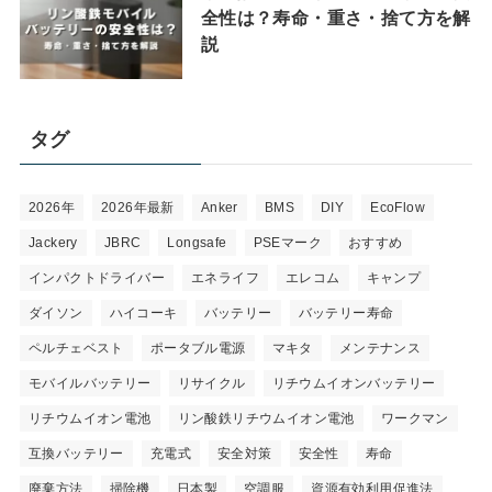
全性は？寿命・重さ・捨て方を解
説
タグ
2026年
2026年最新
Anker
BMS
DIY
EcoFlow
Jackery
JBRC
Longsafe
PSEマーク
おすすめ
インパクトドライバー
エネライフ
エレコム
キャンプ
ダイソン
ハイコーキ
バッテリー
バッテリー寿命
ペルチェベスト
ポータブル電源
マキタ
メンテナンス
モバイルバッテリー
リサイクル
リチウムイオンバッテリー
リチウムイオン電池
リン酸鉄リチウムイオン電池
ワークマン
互換バッテリー
充電式
安全対策
安全性
寿命
廃棄方法
掃除機
日本製
空調服
資源有効利用促進法