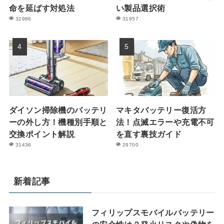
命を延ばす対処法
い製品選択術
32986
31957
ダイソン掃除機のバッテリ
マキタバッテリー復活方
ーの外し方！機種別手順と
法！点滅エラーや充電不可
交換ポイント解説
を直す裏技ガイド
31436
29700
新着記事
フィリップスモバイルバッテリー