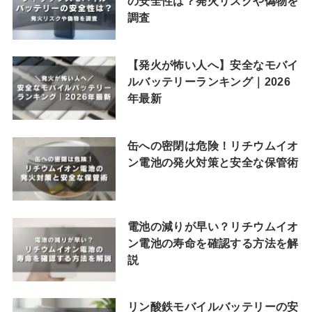
の安全性は？発火リスクや偽物を
調査
【発火が怖い人へ】安全なモバイ
ルバッテリーランキング｜2026
年最新
缶への密閉は危険！リチウムイオ
ン電池の発火対策と安全な保管術
電池の減りが早い？リチウムイオ
ン電池の寿命を確認する方法を解
説
リン酸鉄モバイルバッテリーの安