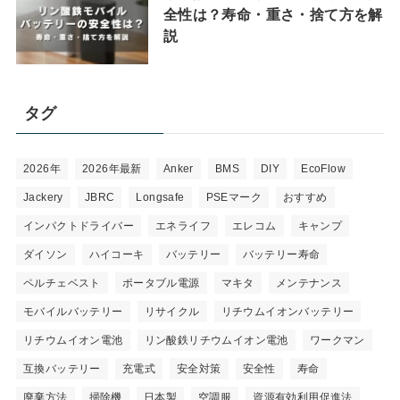
全性は？寿命・重さ・捨て方を解
説
タグ
2026年
2026年最新
Anker
BMS
DIY
EcoFlow
Jackery
JBRC
Longsafe
PSEマーク
おすすめ
インパクトドライバー
エネライフ
エレコム
キャンプ
ダイソン
ハイコーキ
バッテリー
バッテリー寿命
ペルチェベスト
ポータブル電源
マキタ
メンテナンス
モバイルバッテリー
リサイクル
リチウムイオンバッテリー
リチウムイオン電池
リン酸鉄リチウムイオン電池
ワークマン
互換バッテリー
充電式
安全対策
安全性
寿命
廃棄方法
掃除機
日本製
空調服
資源有効利用促進法