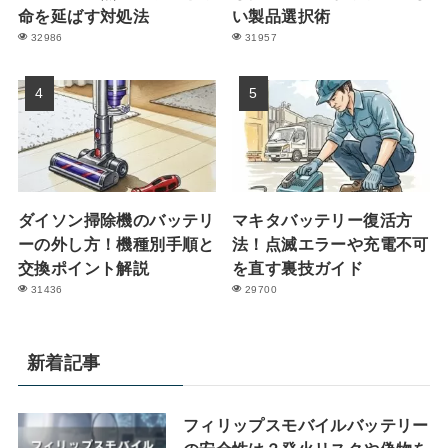
命を延ばす対処法
い製品選択術
32986
31957
ダイソン掃除機のバッテリ
マキタバッテリー復活方
ーの外し方！機種別手順と
法！点滅エラーや充電不可
交換ポイント解説
を直す裏技ガイド
31436
29700
新着記事
フィリップスモバイルバッテリー