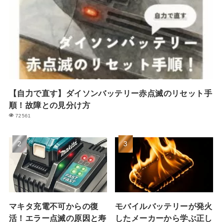
【自力で直す】ダイソンバッテリー赤点滅のリセット手
順！故障との見分け方
72561
マキタ充電不可からの復
モバイルバッテリーが発火
活！エラー点滅の原因と寿
したメーカーから学ぶ正し