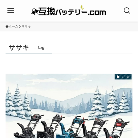
ホーム
ササキ
ササキ
– tag –
マキタ