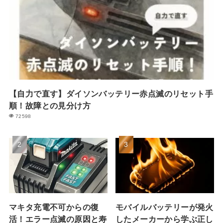
【自力で直す】ダイソンバッテリー赤点滅のリセット手
順！故障との見分け方
72598
マキタ充電不可からの復
モバイルバッテリーが発火
活！エラー点滅の原因と寿
したメーカーから学ぶ正し