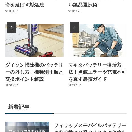
命を延ばす対処法
い製品選択術
33007
31976
ダイソン掃除機のバッテリ
マキタバッテリー復活方
ーの外し方！機種別手順と
法！点滅エラーや充電不可
交換ポイント解説
を直す裏技ガイド
31443
29743
新着記事
フィリップスモバイルバッテリー