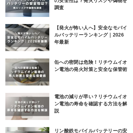
の安全性は？発火リスクや偽物を
調査
【発火が怖い人へ】安全なモバイ
ルバッテリーランキング｜2026
年最新
缶への密閉は危険！リチウムイオ
ン電池の発火対策と安全な保管術
電池の減りが早い？リチウムイオ
ン電池の寿命を確認する方法を解
説
リン酸鉄モバイルバッテリーの安