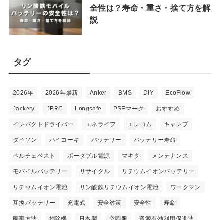
全性は？寿命・重さ・捨て方を解
説
タグ
2026年
2026年最新
Anker
BMS
DIY
EcoFlow
Jackery
JBRC
Longsafe
PSEマーク
おすすめ
インパクトドライバー
エネライフ
エレコム
キャンプ
ダイソン
ハイコーキ
バッテリー
バッテリー寿命
ペルチェベスト
ポータブル電源
マキタ
メンテナンス
モバイルバッテリー
リサイクル
リチウムイオンバッテリー
リチウムイオン電池
リン酸鉄リチウムイオン電池
ワークマン
互換バッテリー
充電式
安全対策
安全性
寿命
廃棄方法
掃除機
日本製
空調服
資源有効利用促進法