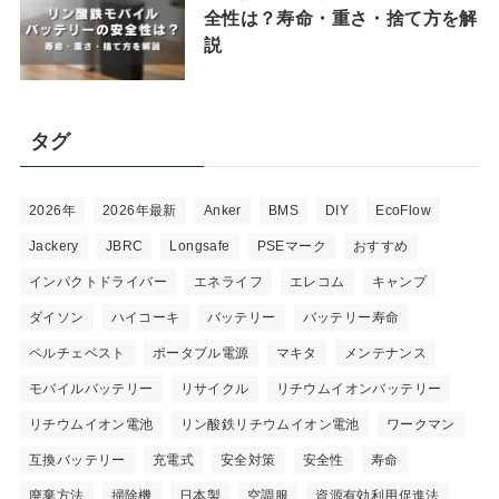
全性は？寿命・重さ・捨て方を解
説
タグ
2026年
2026年最新
Anker
BMS
DIY
EcoFlow
Jackery
JBRC
Longsafe
PSEマーク
おすすめ
インパクトドライバー
エネライフ
エレコム
キャンプ
ダイソン
ハイコーキ
バッテリー
バッテリー寿命
ペルチェベスト
ポータブル電源
マキタ
メンテナンス
モバイルバッテリー
リサイクル
リチウムイオンバッテリー
リチウムイオン電池
リン酸鉄リチウムイオン電池
ワークマン
互換バッテリー
充電式
安全対策
安全性
寿命
廃棄方法
掃除機
日本製
空調服
資源有効利用促進法