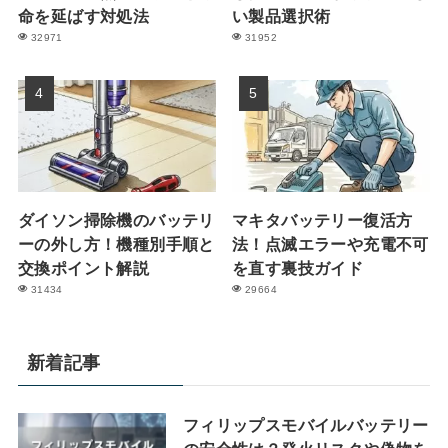
命を延ばす対処法
い製品選択術
32971
31952
ダイソン掃除機のバッテリ
マキタバッテリー復活方
ーの外し方！機種別手順と
法！点滅エラーや充電不可
交換ポイント解説
を直す裏技ガイド
31434
29664
新着記事
フィリップスモバイルバッテリー