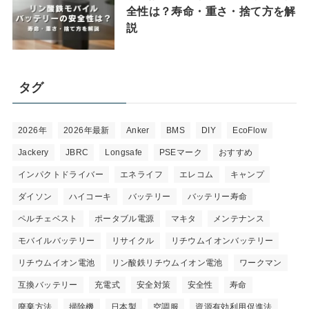
全性は？寿命・重さ・捨て方を解
説
タグ
2026年
2026年最新
Anker
BMS
DIY
EcoFlow
Jackery
JBRC
Longsafe
PSEマーク
おすすめ
インパクトドライバー
エネライフ
エレコム
キャンプ
ダイソン
ハイコーキ
バッテリー
バッテリー寿命
ペルチェベスト
ポータブル電源
マキタ
メンテナンス
モバイルバッテリー
リサイクル
リチウムイオンバッテリー
リチウムイオン電池
リン酸鉄リチウムイオン電池
ワークマン
互換バッテリー
充電式
安全対策
安全性
寿命
廃棄方法
掃除機
日本製
空調服
資源有効利用促進法