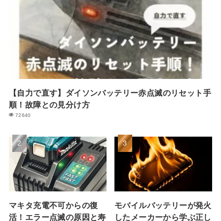
【自力で直す】ダイソンバッテリー赤点滅のリセット手
順！故障との見分け方
72640
マキタ充電不可からの復
モバイルバッテリーが発火
活！エラー点滅の原因と寿
したメーカーから学ぶ正し