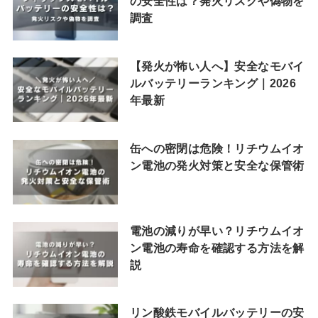
の安全性は？発火リスクや偽物を
調査
【発火が怖い人へ】安全なモバイ
ルバッテリーランキング｜2026
年最新
缶への密閉は危険！リチウムイオ
ン電池の発火対策と安全な保管術
電池の減りが早い？リチウムイオ
ン電池の寿命を確認する方法を解
説
リン酸鉄モバイルバッテリーの安