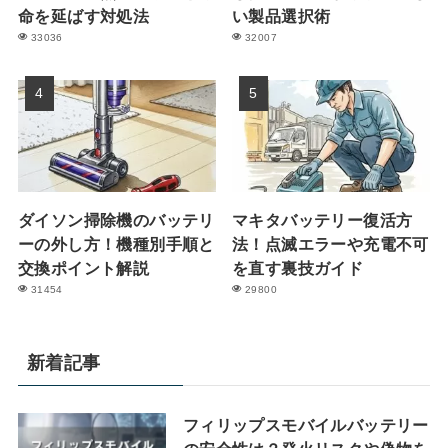
命を延ばす対処法
い製品選択術
33036
32007
ダイソン掃除機のバッテリ
マキタバッテリー復活方
ーの外し方！機種別手順と
法！点滅エラーや充電不可
交換ポイント解説
を直す裏技ガイド
31454
29800
新着記事
フィリップスモバイルバッテリー