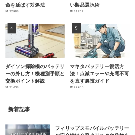
命を延ばす対処法
い製品選択術
32986
31957
ダイソン掃除機のバッテリ
マキタバッテリー復活方
ーの外し方！機種別手順と
法！点滅エラーや充電不可
交換ポイント解説
を直す裏技ガイド
31436
29700
新着記事
フィリップスモバイルバッテリー