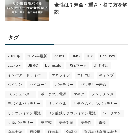
全性は？寿命・重さ・捨て方を解
説
タグ
2026年
2026年最新
Anker
BMS
DIY
EcoFlow
Jackery
JBRC
Longsafe
PSEマーク
おすすめ
インパクトドライバー
エネライフ
エレコム
キャンプ
ダイソン
ハイコーキ
バッテリー
バッテリー寿命
ペルチェベスト
ポータブル電源
マキタ
メンテナンス
モバイルバッテリー
リサイクル
リチウムイオンバッテリー
リチウムイオン電池
リン酸鉄リチウムイオン電池
ワークマン
互換バッテリー
充電式
安全対策
安全性
寿命
廃棄方法
掃除機
日本製
空調服
資源有効利用促進法