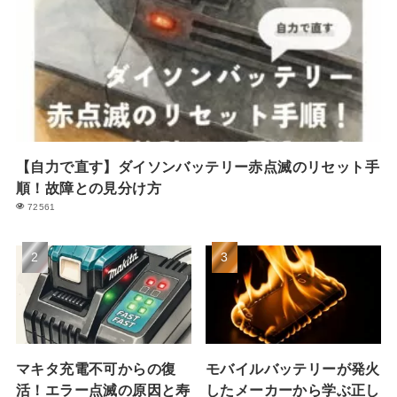
【自力で直す】ダイソンバッテリー赤点滅のリセット手
順！故障との見分け方
72561
マキタ充電不可からの復
モバイルバッテリーが発火
活！エラー点滅の原因と寿
したメーカーから学ぶ正し