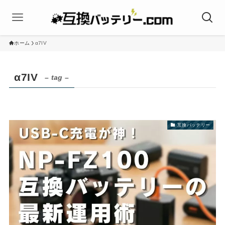
ホーム
α7IV
α7IV
– tag –
互換バッテリー