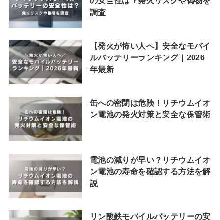
の安全性は？発火リスクや偽物を
調査
【発火が怖い人へ】安全なモバイ
ルバッテリーランキング｜2026
年最新
缶への密閉は危険！リチウムイオ
ン電池の発火対策と安全な保管術
電池の減りが早い？リチウムイオ
ン電池の寿命を確認する方法を解
説
リン酸鉄モバイルバッテリーの安